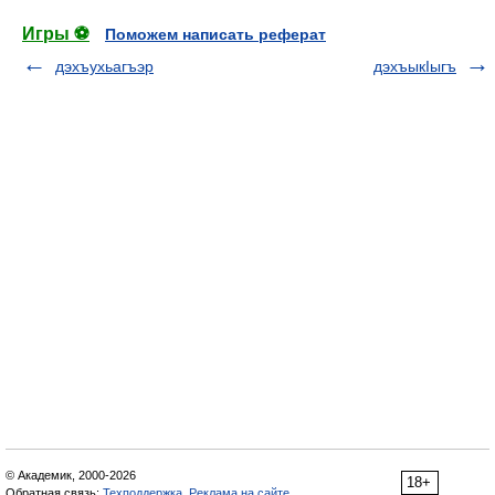
Игры ⚽
Поможем написать реферат
дэхъухьагъэр
дэхъыкIыгъ
© Академик, 2000-2026
18+
Обратная связь:
Техподдержка
,
Реклама на сайте