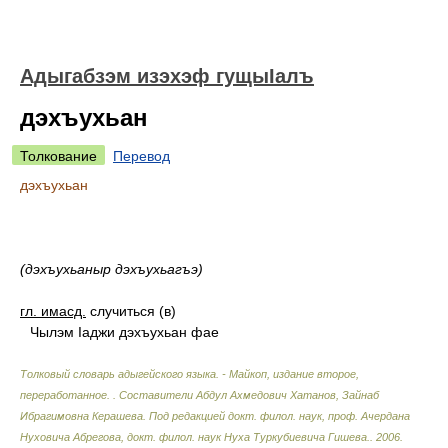
Адыгабзэм изэхэф гущыIалъ
дэхъухьан
Толкование
Перевод
дэхъухьан
(дэхъухьаныр дэхъухьагъэ)
гл. имасд.
случиться (в)
Чылэм Iаджи дэхъухьан фае
Толковый словарь адыгейского языка. - Майкоп, издание второе,
переработанное.
.
Составители Абдул Ахмедович Хатанов, Зайнаб
Ибрагимовна Керашева. Под редакцией докт. филол. наук, проф. Ачердана
Нуховича Абрегова, докт. филол. наук Нуха Туркубиевича Гишева.
.
2006
.